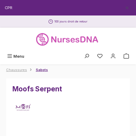
Passer au contenu principal
EECPR
100 jours droit de retour
Menu
Chaussures
Sabots
Moofs Serpent
Ignorer la galerie d'images