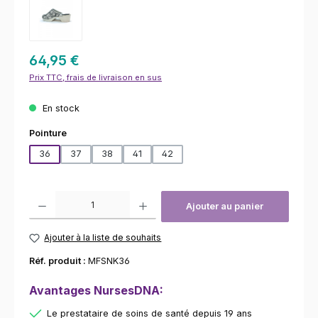
64,95 €
Prix TTC, frais de livraison en sus
En stock
Sélectionnez
Pointure
36
37
38
41
42
Quantité de produit : Entrez la quantité souhaitée ou utilisez les bouton
Ajouter au panier
Ajouter à la liste de souhaits
Réf. produit :
MFSNK36
Avantages NursesDNA:
Le prestataire de soins de santé depuis 19 ans